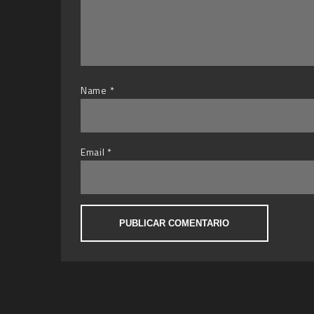
Name
*
Email
*