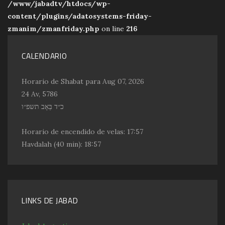
/www/jabadtv/htdocs/wp-
content/plugins/adatosystems-friday-
zmanim/zmanfriday.php
on line
216
CALENDARIO
Horario de Shabat para Aug 07, 2026
24 Av, 5786
כ״ד בְּאָב תשפ״ו
Horario de encendido de velas:
17:57
Havdalah
(40 min): 18:57
LINKS DE JABAD