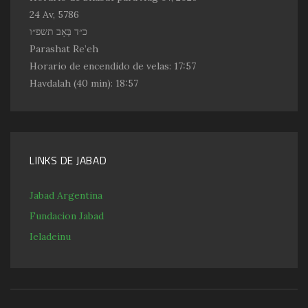
24 Av, 5786
כ״ד בְּאָב תשפ״ו
Parashat Re’eh
Horario de encendido de velas:
17:57
Havdalah
(40 min): 18:57
LINKS DE JABAD
Jabad Argentina
Fundacion Jabad
Ieladeinu