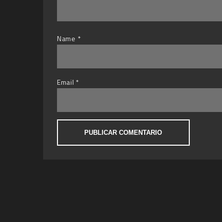
Name
*
Email
*