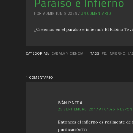
Paraíso e Infierno
POR ADMIN JUN 5, 2025 /
UN COMENTARIO
¿Creemos en el paraíso e infierno? El Rabino Tzvi
CATEGORIAS:
CABALA Y CIENCIA
TAGS:
FE
,
INFIERNO
,
JA
1 COMENTARIO
IVÁN PINEDA
25 SEPTIEMBRE, 2017 AT 01:46
RESPON
Entonces el infierno es realmente de 
purificación???