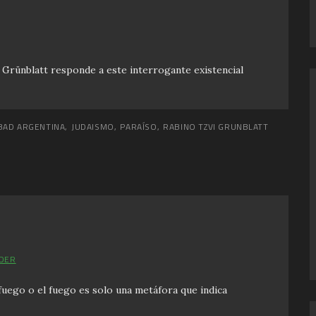
 Grünblatt responde a este interrogante existencial
BAD ARGENTINA
,
JUDAISMO
,
PARAÍSO
,
RABINO TZVI GRUNBLATT
DER
fuego o el fuego es solo una metáfora que indica