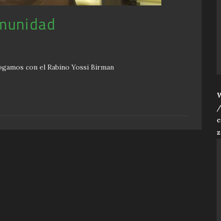
omunidad
logamos con el Rabino Yossi Birman
W
/
c
z