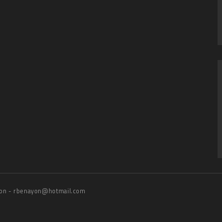
on - rbenayon@hotmail.com