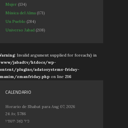
Mujer
(134)
Música del Alma
(171)
Un Pueblo
(284)
Universo Jabad
(208)
arning
: Invalid argument supplied for foreach() in
www/jabadtv/htdocs/wp-
ontent/plugins/adatosystems-friday-
manim/zmanfriday.php
on line
216
CALENDARIO
Horario de Shabat para Aug 07, 2026
24 Av, 5786
כ״ד בְּאָב תשפ״ו