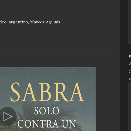
judeo-argentino, Marcos Aguinis
W
/
c
z