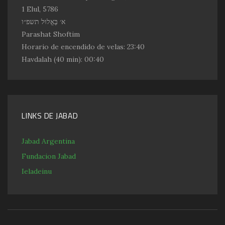
1 Elul, 5786
א׳ בֶּאֱלוּל תשפ״ו
Parashat Shoftim
Horario de encendido de velas:
23:40
Havdalah
(40 min): 00:40
LINKS DE JABAD
Jabad Argentina
Fundacion Jabad
Ieladeinu